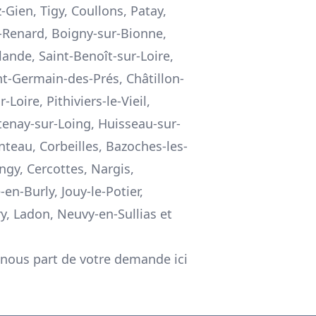
-Gien, Tigy, Coullons, Patay,
u-Renard, Boigny-sur-Bionne,
lande, Saint-Benoît-sur-Loire,
nt-Germain-des-Prés, Châtillon-
Loire, Pithiviers-le-Vieil,
tenay-sur-Loing, Huisseau-sur-
teau, Corbeilles, Bazoches-les-
gy, Cercottes, Nargis,
en-Burly, Jouy-le-Potier,
y, Ladon, Neuvy-en-Sullias et
 nous part de votre demande ici