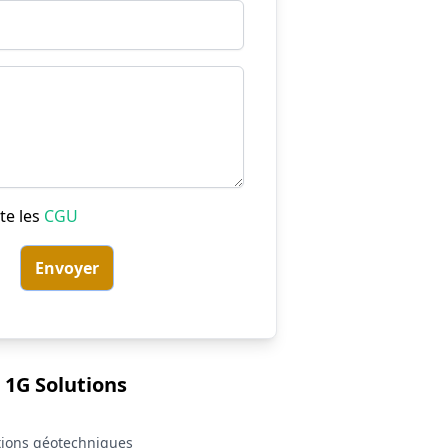
Email
Message
te les
CGU
Envoyer
 1G Solutions
tions géotechniques